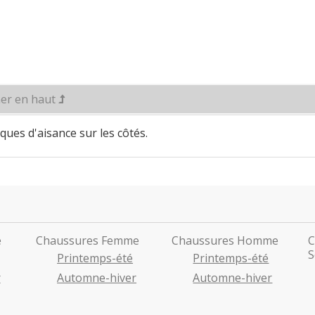
er en haut
iques d'aisance sur les côtés.
e
Chaussures Femme
Chaussures Homme
C
S
Printemps-été
Printemps-été
r
Automne-hiver
Automne-hiver