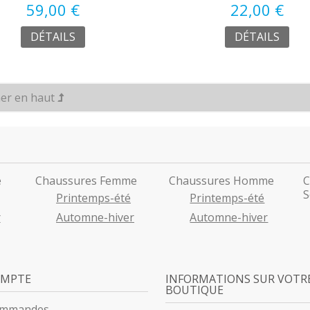
59,00 €
22,00 €
DÉTAILS
DÉTAILS
er en haut
e
Chaussures Femme
Chaussures Homme
C
S
Printemps-été
Printemps-été
r
Automne-hiver
Automne-hiver
OMPTE
INFORMATIONS SUR VOTR
BOUTIQUE
ommandes