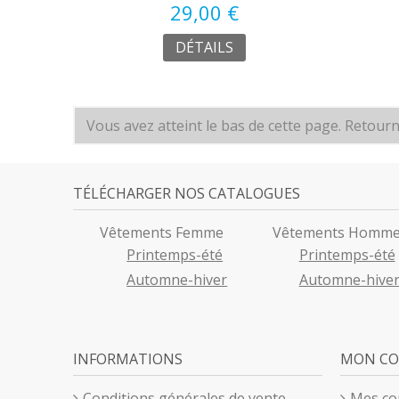
29,00 €
DÉTAILS
Vous avez atteint le bas de cette page.
Retourn
TÉLÉCHARGER NOS CATALOGUES
Vêtements Femme
Vêtements Homm
Printemps-été
Printemps-été
Automne-hiver
Automne-hive
INFORMATIONS
MON C
Conditions générales de vente
Mes c