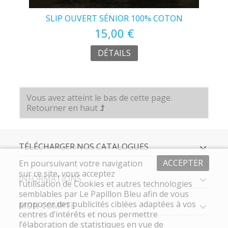
SLIP OUVERT SÉNIOR 100% COTON
15,00 €
DÉTAILS
Vous avez atteint le bas de cette page.
Retourner en haut
TÉLÉCHARGER NOS CATALOGUES
ACCEPTER
En poursuivant votre navigation
sur ce site, vous acceptez
INFORMATIONS
l’utilisation de Cookies et autres technologies
semblables par Le Papillon Bleu afin de vous
proposer des publicités ciblées adaptées à vos
MON COMPTE
centres d’intérêts et nous permettre
l’élaboration de statistiques en vue de