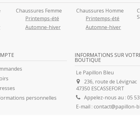
e
Chaussures Femme
Chaussures Homme
C
S
Printemps-été
Printemps-été
r
Automne-hiver
Automne-hiver
OMPTE
INFORMATIONS SUR VOTR
BOUTIQUE
ommandes
Le Papillon Bleu
oirs
236, route de Lévignac
resses
47350 ESCASSEFORT
Appelez-nous au :
05 53
formations personnelles
E-mail :
contact@papillon-bl