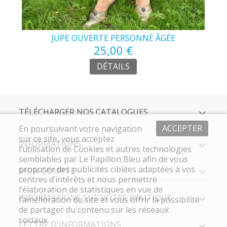
JUPE OUVERTE PERSONNE ÂGÉE
25,00 €
DÉTAILS
TÉLÉCHARGER NOS CATALOGUES
ACCEPTER
En poursuivant votre navigation
sur ce site, vous acceptez
INFORMATIONS
l’utilisation de Cookies et autres technologies
semblables par Le Papillon Bleu afin de vous
proposer des publicités ciblées adaptées à vos
MON COMPTE
centres d’intérêts et nous permettre
l’élaboration de statistiques en vue de
INFORMATIONS SUR VOTRE BOUTIQUE
l’amélioration du site et vous offrir la possibilité
de partager du contenu sur les réseaux
sociaux.
LETTRE D'INFORMATIONS