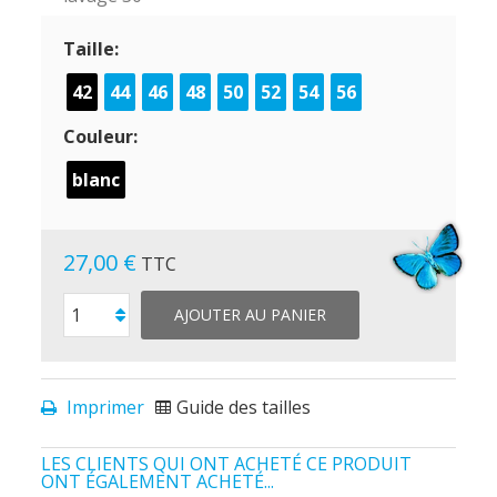
Taille:
42
44
46
48
50
52
54
56
Couleur:
blanc
27,00 €
TTC
AJOUTER AU PANIER
Imprimer
Guide des tailles
LES CLIENTS QUI ONT ACHETÉ CE PRODUIT
ONT ÉGALEMENT ACHETÉ...