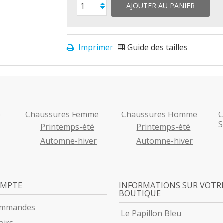
AJOUTER AU PANIER
Imprimer
Guide des tailles
e
Chaussures Femme
Chaussures Homme
C
S
Printemps-été
Printemps-été
r
Automne-hiver
Automne-hiver
OMPTE
INFORMATIONS SUR VOTR
BOUTIQUE
ommandes
Le Papillon Bleu
oirs