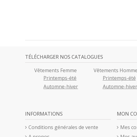
TÉLÉCHARGER NOS CATALOGUES
Vêtements Femme
Vêtements Homm
Printemps-été
Printemps-été
Automne-hiver
Automne-hive
INFORMATIONS
MON C
Conditions générales de vente
Mes c
A propos
Mes av