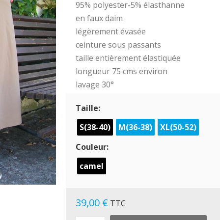
95% polyester-5% élasthanne
en faux daim
légèrement évasée
ceinture sous passants
taille entièrement élastiquée
longueur 75 cms environ
lavage 30°
Taille:
S(38-40)
M(36-38)
XL(50-52)
Couleur:
camel
39,00 €
TTC