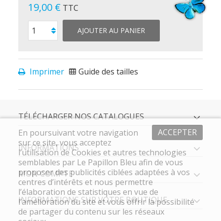
19,00 €
TTC
AJOUTER AU PANIER
Imprimer
Guide des tailles
TÉLÉCHARGER NOS CATALOGUES
ACCEPTER
En poursuivant votre navigation
sur ce site, vous acceptez
INFORMATIONS
l’utilisation de Cookies et autres technologies
semblables par Le Papillon Bleu afin de vous
proposer des publicités ciblées adaptées à vos
MON COMPTE
centres d’intérêts et nous permettre
l’élaboration de statistiques en vue de
INFORMATIONS SUR VOTRE BOUTIQUE
l’amélioration du site et vous offrir la possibilité
de partager du contenu sur les réseaux