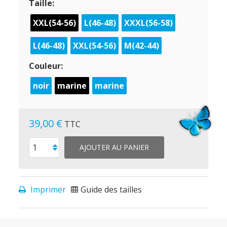
Taille:
XXL(54-56)
L(46-48)
XXXL(56-58)
L(46-48)
XXL(54-56)
M(42-44)
Couleur:
noir
marine
marine
39,00 €
TTC
AJOUTER AU PANIER
Imprimer
Guide des tailles