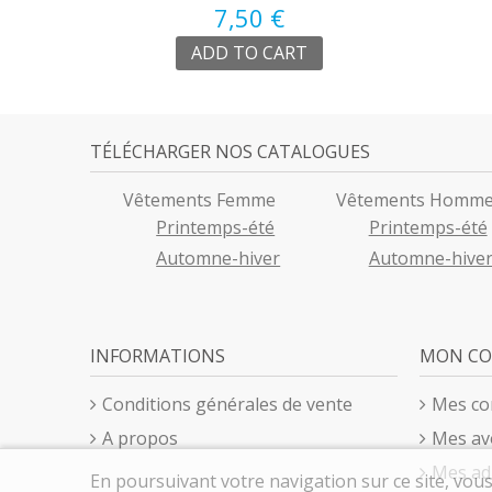
7,50 €
ÂGÉE
ADD TO CART
TÉLÉCHARGER NOS CATALOGUES
Vêtements Femme
Vêtements Homm
Printemps-été
Printemps-été
Automne-hiver
Automne-hive
INFORMATIONS
MON C
Conditions générales de vente
Mes c
A propos
Mes av
Mes ad
En poursuivant votre navigation sur ce site, vous