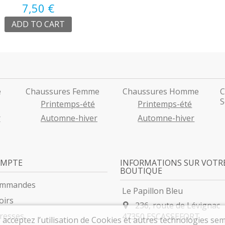
7,50 €
ADD TO CART
e
Chaussures Femme
Chaussures Homme
C
S
Printemps-été
Printemps-été
r
Automne-hiver
Automne-hiver
OMPTE
INFORMATIONS SUR VOTR
BOUTIQUE
ommandes
Le Papillon Bleu
oirs
236, route de Lévignac
resses
47350 ESCASSEFORT
 acceptez l’utilisation de Cookies et autres technologies sem