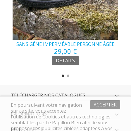
SANS GÉNE IMPERMÉABLE PERSONNE ÂGÉE
29,00 €
DÉTAILS
TÉLÉCHARGER NOS CATALOGUES
ACCEPTER
En poursuivant votre navigation
sur ce site, vous acceptez
INFORMATIONS
l’utilisation de Cookies et autres technologies
semblables par Le Papillon Bleu afin de vous
proposer des publicités ciblées adaptées à vos
MON COMPTE