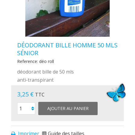
DÉODORANT BILLE HOMME 50 MLS
SÉNIOR
Reference:
déo roll
déodorant bille de 50 mls
anti-transpirant
3,25 €
TTC
AJOUTER AU PANIER
Imprimer
Guide des tailles