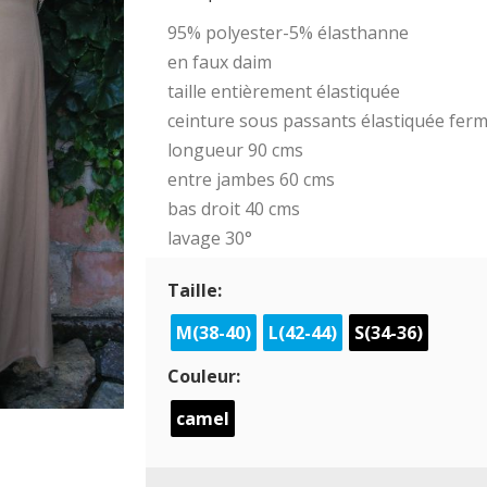
95% polyester-5% élasthanne
en faux daim
taille entièrement élastiquée
ceinture sous passants élastiquée fer
longueur 90 cms
entre jambes 60 cms
bas droit 40 cms
lavage 30°
Taille:
M(38-40)
L(42-44)
S(34-36)
Couleur:
camel