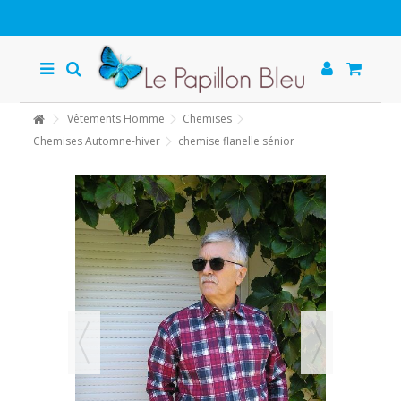
Vêtements Homme
Chemises
Chemises Automne-hiver
chemise flanelle sénior