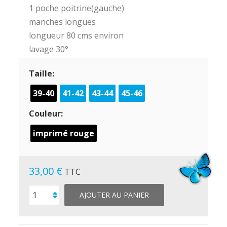
1 poche poitrine(gauche)
manches longues
longueur 80 cms environ
lavage 30°
Taille:
39-40
41-42
43-44
45-46
Couleur:
imprimé rouge
33,00 €
TTC
AJOUTER AU PANIER