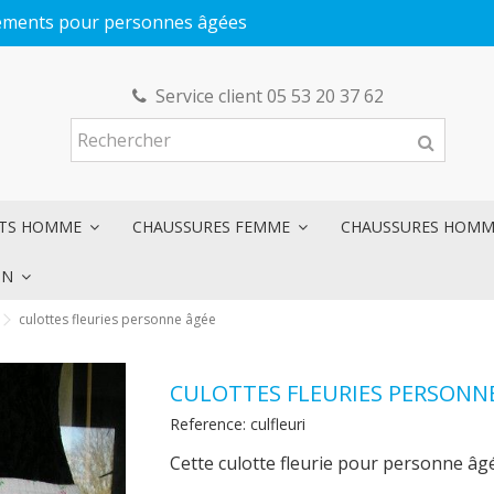
êtements pour personnes âgées
Service client 05 53 20 37 62
NTS HOMME
CHAUSSURES FEMME
CHAUSSURES HOM
ON
culottes fleuries personne âgée
CULOTTES FLEURIES PERSONN
Reference:
culfleuri
Cette culotte fleurie pour personne âg