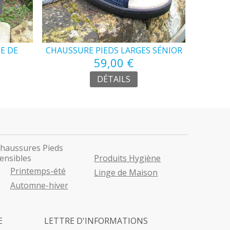
E DE
CHAUSSURE PIEDS LARGES SÉNIOR
CHEMI
59,00 €
DÉTAILS
haussures Pieds
ensibles
Produits Hygiène
Printemps-été
Linge de Maison
Automne-hiver
E
LETTRE D'INFORMATIONS