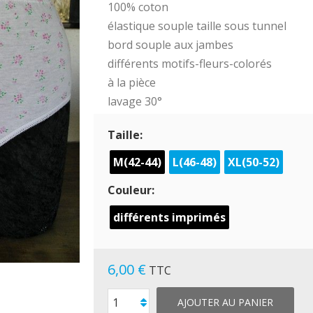
100% coton
élastique souple taille sous tunnel
bord souple aux jambes
différents motifs-fleurs-colorés
à la pièce
lavage 30°
Taille:
M(42-44)
L(46-48)
XL(50-52)
Couleur:
différents imprimés
6,00 €
TTC
AJOUTER AU PANIER