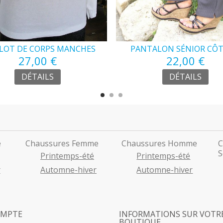
LOT DE CORPS MANCHES
PANTALON SÉNIOR CÔT
LONGUES SÉNIOR
27,00 €
22,00 €
CHEVAL
DÉTAILS
DÉTAILS
e
Chaussures Femme
Chaussures Homme
C
S
Printemps-été
Printemps-été
r
Automne-hiver
Automne-hiver
OMPTE
INFORMATIONS SUR VOTR
BOUTIQUE