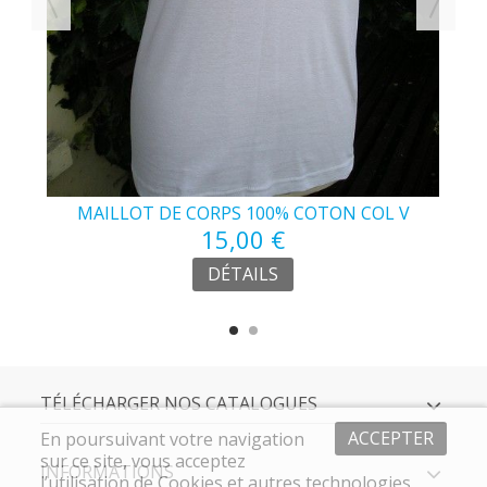
R
MAILLOT DE CORPS 100% COTON COL V
15,00 €
SÉNIOR
DÉTAILS
TÉLÉCHARGER NOS CATALOGUES
ACCEPTER
En poursuivant votre navigation
sur ce site, vous acceptez
INFORMATIONS
l’utilisation de Cookies et autres technologies