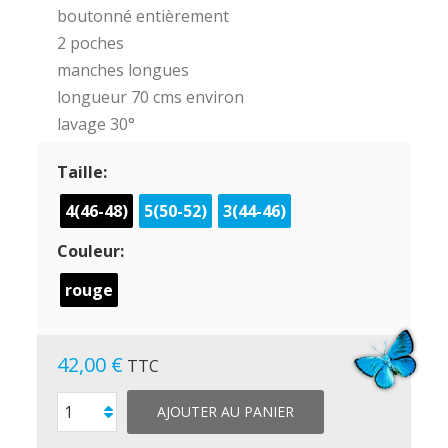
boutonné entièrement
2 poches
manches longues
longueur 70 cms environ
lavage 30°
Taille:
4(46-48)
5(50-52)
3(44-46)
Couleur:
rouge
42,00 €
TTC
AJOUTER AU PANIER