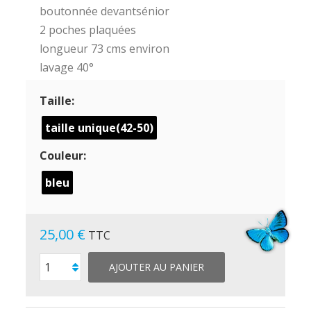
boutonnée devantsénior
2 poches plaquées
longueur 73 cms environ
lavage 40°
Taille:
taille unique(42-50)
Couleur:
bleu
25,00 €
TTC
AJOUTER AU PANIER