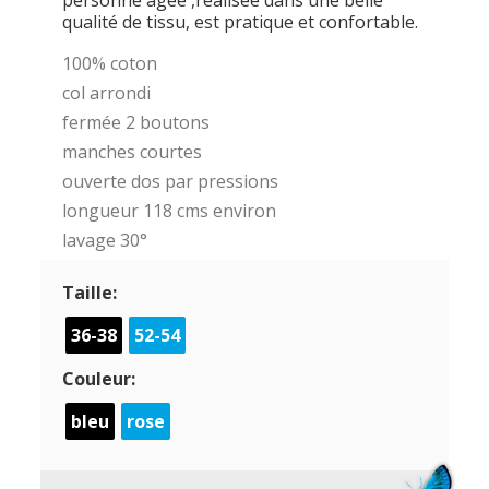
personne âgée ,réalisée dans une belle
qualité de tissu, est pratique et confortable.
100% coton
col arrondi
fermée 2 boutons
manches courtes
ouverte dos par pressions
longueur 118 cms environ
lavage 30°
Taille:
36-38
52-54
Couleur:
bleu
rose