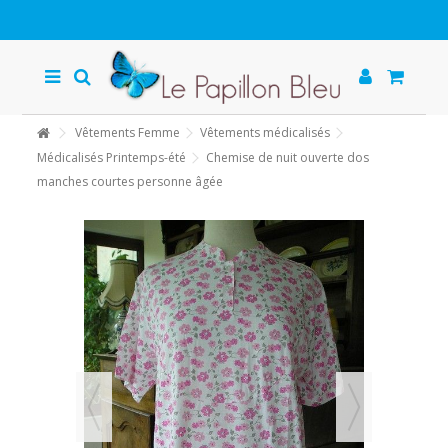
Vêtements Femme
Vêtements médicalisés
Médicalisés Printemps-été
Chemise de nuit ouverte dos
manches courtes personne âgée