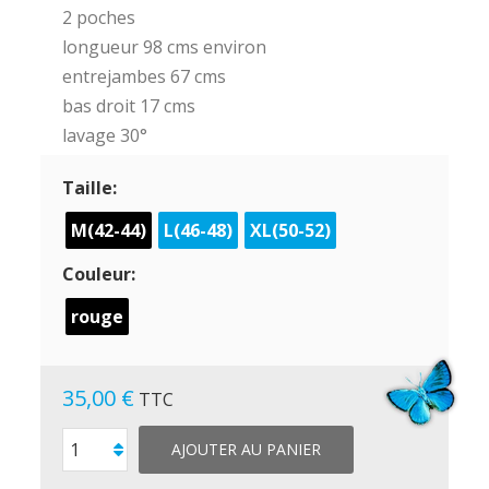
2 poches
longueur 98 cms environ
entrejambes 67 cms
bas droit 17 cms
lavage 30°
Taille:
M(42-44)
L(46-48)
XL(50-52)
Couleur:
rouge
35,00 €
TTC
AJOUTER AU PANIER