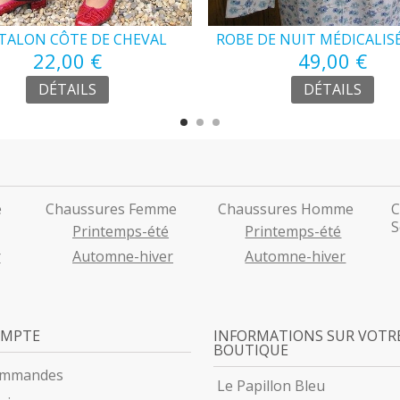
TALON CÔTE DE CHEVAL
ROBE DE NUIT MÉDICALIS
22,00 €
SÉNIOR
COTON SÉNIOR
49,00 €
DÉTAILS
DÉTAILS
e
Chaussures Femme
Chaussures Homme
C
S
Printemps-été
Printemps-été
r
Automne-hiver
Automne-hiver
OMPTE
INFORMATIONS SUR VOTR
BOUTIQUE
ommandes
Le Papillon Bleu