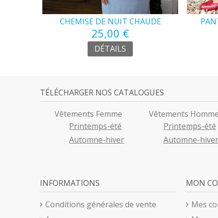
NCHES
CHEMISE DE NUIT CHAUDE
PAN
PERSONNE ÂGÉE
25,00 €
DÉTAILS
TÉLÉCHARGER NOS CATALOGUES
Vêtements Femme
Vêtements Homm
Printemps-été
Printemps-été
Automne-hiver
Automne-hive
INFORMATIONS
MON C
Conditions générales de vente
Mes c