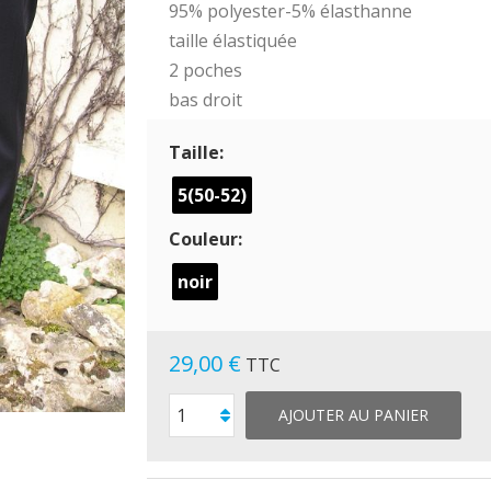
95% polyester-5% élasthanne
taille élastiquée
2 poches
bas droit
Taille:
5(50-52)
Couleur:
noir
29,00 €
TTC
AJOUTER AU PANIER