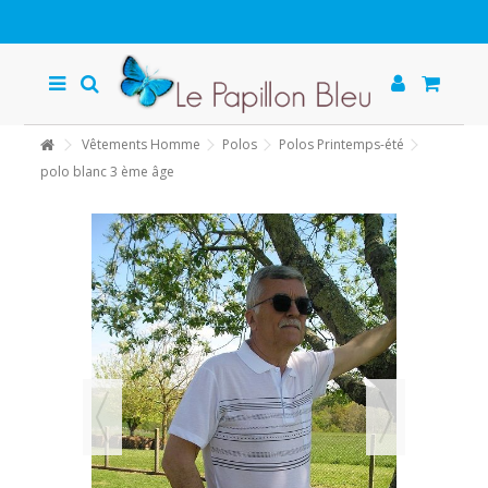
Vêtements Homme
Polos
Polos Printemps-été
polo blanc 3 ème âge