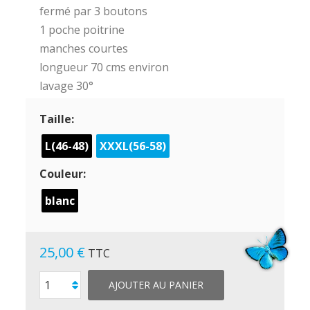
fermé par 3 boutons
1 poche poitrine
manches courtes
longueur 70 cms environ
lavage 30°
Taille:
L(46-48)
XXXL(56-58)
Couleur:
blanc
25,00 €
TTC
AJOUTER AU PANIER