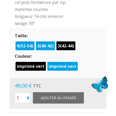
col polo fermeture par zip
manches courtes
longueur 74 cms environ
lavage 30°
Taille:
6(52-54)
2(40-42)
3(42-44)
Couleur:
imprimé vert
imprimé vert
49,00 €
TTC
AJOUTER AU PANIER