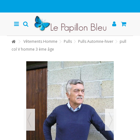
Vêtements Homme
Pulls
Pulls Automne-hiver
pull
col V homme 3 ème âge