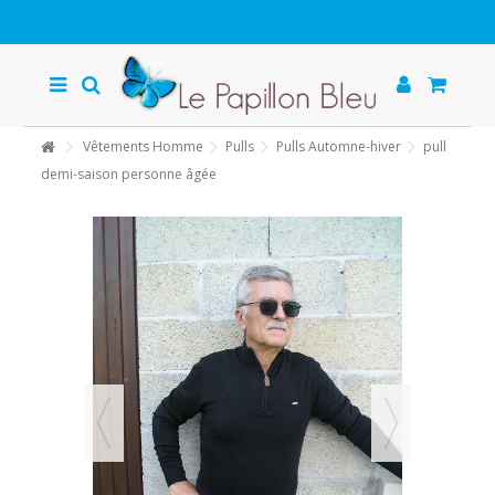
Vêtements Homme
Pulls
Pulls Automne-hiver
pull
demi-saison personne âgée