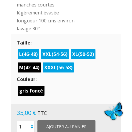
manches courtes
légèrement évasée
longueur 100 cms environ
lavage 30°
Taille:
L(46-48)
XXL(54-56)
XL(50-52)
M(42-44)
XXXL(56-58)
Couleur:
gris foncé
35,00 €
TTC
AJOUTER AU PANIER