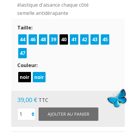
élastique d'aisance chaque côté
semelle antidérapante
Taille:
44
46
48
39
40
41
42
43
45
47
Couleur:
noir
noir
39,00 €
TTC
AJOUTER AU PANIER