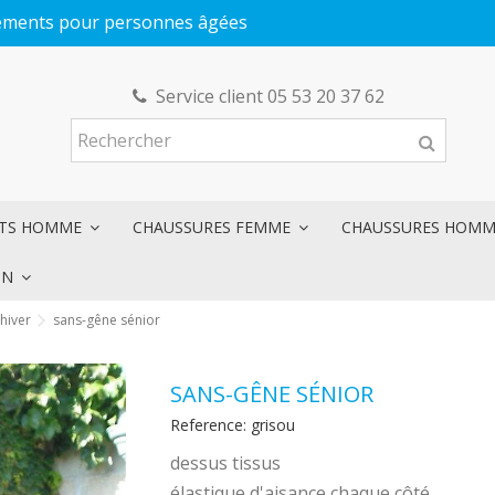
êtements pour personnes âgées
Service client 05 53 20 37 62
NTS HOMME
CHAUSSURES FEMME
CHAUSSURES HOM
ON
hiver
sans-gêne sénior
SANS-GÊNE SÉNIOR
Reference:
grisou
dessus tissus
élastique d'aisance chaque côté