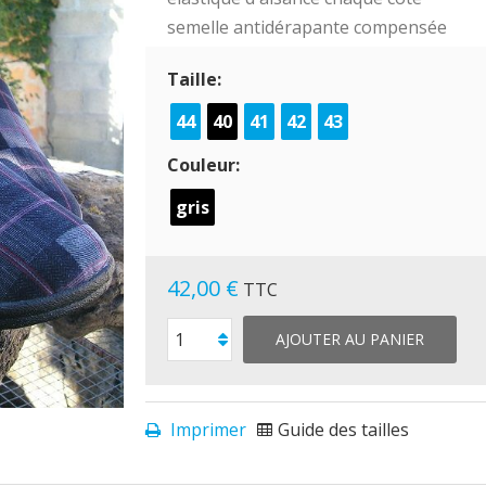
semelle antidérapante compensée
Taille:
44
40
41
42
43
Couleur:
gris
42,00 €
TTC
AJOUTER AU PANIER
Imprimer
Guide des tailles