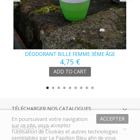
DÉODORANT BILLE FEMME 3ÈME ÂGE
4,75 €
ADD TO CART
TÉLÉCHARGER NOS CATALOGUES
ACCEPTER
En poursuivant votre navigation
sur ce site, vous acceptez
INFORMATIONS
l’utilisation de Cookies et autres technologies
semblables par Le Papillon Bleu afin de vous