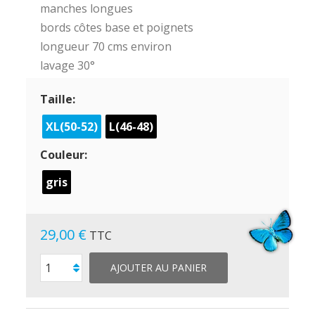
manches longues
bords côtes base et poignets
longueur 70 cms environ
lavage 30°
Taille:
XL(50-52)
L(46-48)
Couleur:
gris
29,00 €
TTC
AJOUTER AU PANIER