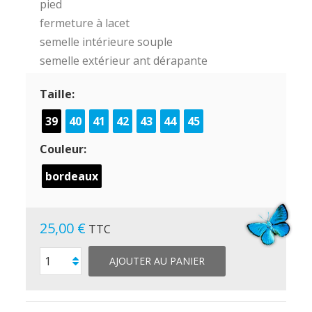
pied
fermeture à lacet
semelle intérieure souple
semelle extérieur ant dérapante
Taille:
39
40
41
42
43
44
45
Couleur:
bordeaux
25,00 €
TTC
AJOUTER AU PANIER