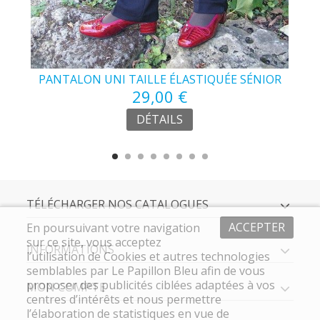
ÉE
PANTALON UNI TAILLE ÉLASTIQUÉE SÉNIOR
29,00 €
DÉTAILS
TÉLÉCHARGER NOS CATALOGUES
ACCEPTER
En poursuivant votre navigation
sur ce site, vous acceptez
INFORMATIONS
l’utilisation de Cookies et autres technologies
semblables par Le Papillon Bleu afin de vous
proposer des publicités ciblées adaptées à vos
MON COMPTE
centres d’intérêts et nous permettre
l’élaboration de statistiques en vue de