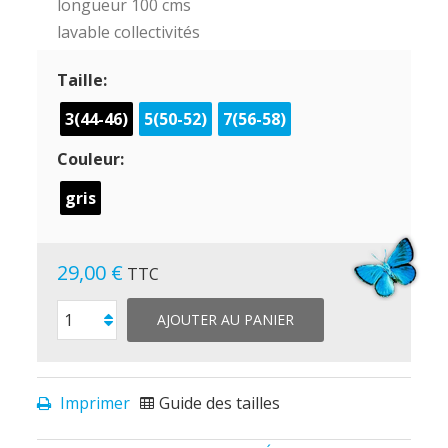
longueur 100 cms
lavable collectivités
Taille:
3(44-46)
5(50-52)
7(56-58)
Couleur:
gris
29,00 €
TTC
AJOUTER AU PANIER
Imprimer
Guide des tailles