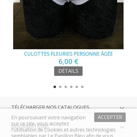
CULOTTES FLEURIES PERSONNE ÂGÉE
6,00 €
DÉTAILS
TÉLÉCHARGER NOS CATALOGUES
ACCEPTER
En poursuivant votre navigation
sur ce site, vous acceptez
INFORMATIONS
l’utilisation de Cookies et autres technologies
semblables par Le Papillon Bleu afin de vous