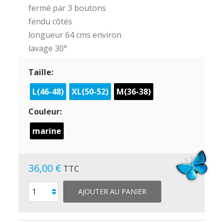
fermé par 3 boutons
fendu côtés
longueur 64 cms environ
lavage 30°
Taille:
L(46-48)
XL(50-52)
M(36-38)
Couleur:
marine
36,00 €
TTC
AJOUTER AU PANIER