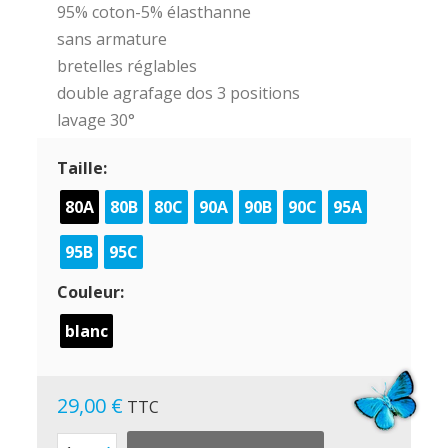
95% coton-5% élasthanne
sans armature
bretelles réglables
double agrafage dos 3 positions
lavage 30°
Taille:
80A
80B
80C
90A
90B
90C
95A
95B
95C
Couleur:
blanc
29,00 €
TTC